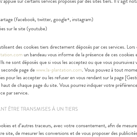
 s’appuie sur certains services proposés par des sites tiers. Il s’agit n
rtage (facebook, twitter, google+, instagram)
ées sur le site (youtube)
tilisent des cookies tiers directement déposés par ces services. Lors
ntation.com
un bandeau vous informe de la présence de ces cookies et
 Ils ne sont déposés que si vous les acceptez ou que vous poursuivez 
une seconde page de
www.la-plantation.com
. Vous pouvez à tout mome
es pour les accepter ou les refuser en vous rendant sur la page [Gest
 haut de chaque page du site. Vous pourrez indiquer votre préférenc
ice par service.
T ÊTRE TRANSMISES À UN TIERS
ookies et d’autres traceurs, avec votre consentement, afin de mesurer
e site, de mesurer les conversions et de vous proposer des publicités