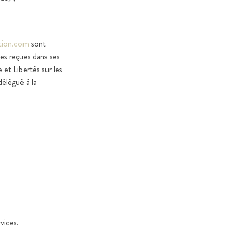
tion.com
sont
es reçues dans ses
et Libertés sur les
élégué à la
:
rvices.