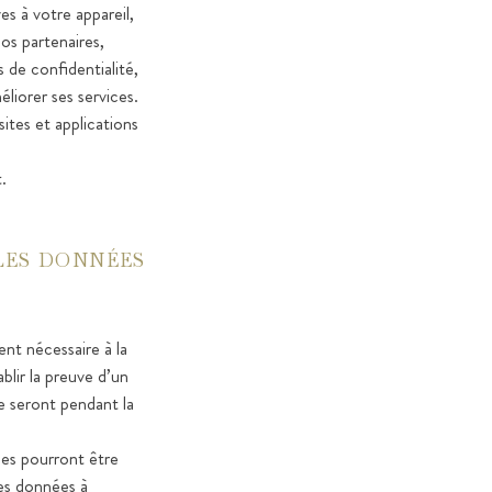
es à votre appareil,
os partenaires,
de confidentialité,
liorer ses services.
ites et applications
.
LES DONNÉES
nt nécessaire à la
lir la preuve d’un
le seront pendant la
ées pourront être
Les données à