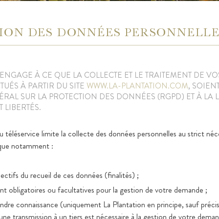
ION DES DONNÉES PERSONNELL
’ENGAGE À CE QUE LA COLLECTE ET LE TRAITEMENT DE VO
UÉS À PARTIR DU SITE
WWW.LA-PLANTATION.COM
, SOIE
RAL SUR LA PROTECTION DES DONNÉES (RGPD) ET À LA L
 LIBERTÉS.
téléservice limite la collecte des données personnelles au strict néc
ique notamment :
ectifs du recueil de ces données (finalités) ;
nt obligatoires ou facultatives pour la gestion de votre demande ;
ndre connaissance (uniquement La Plantation en principe, sauf précis
une transmission à un tiers est nécessaire à la gestion de votre deman