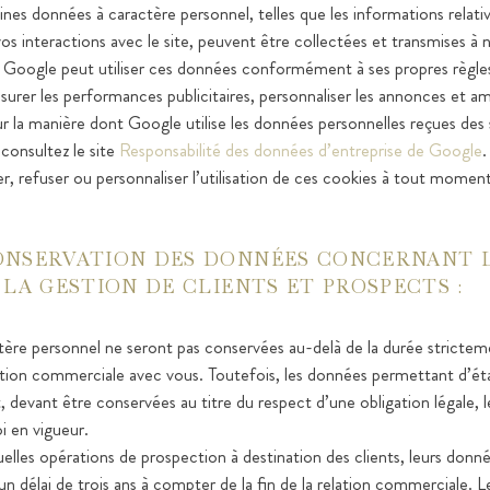
nes données à caractère personnel, telles que les informations relativ
os interactions avec le site, peuvent être collectées et transmises à n
oogle peut utiliser ces données conformément à ses propres règles 
er les performances publicitaires, personnaliser les annonces et amé
ur la manière dont Google utilise les données personnelles reçues des s
, consultez le site
Responsabilité des données d’entreprise de Google
.
, refuser ou personnaliser l’utilisation de ces cookies à tout moment
ONSERVATION DES DONNÉES CONCERNANT 
 LA GESTION DE CLIENTS ET PROSPECTS :
ère personnel ne seront pas conservées au-delà de la durée stricteme
ation commerciale avec vous. Toutefois, les données permettant d’étab
, devant être conservées au titre du respect d’une obligation légale, 
oi en vigueur.
lles opérations de prospection à destination des clients, leurs donn
n délai de trois ans à compter de la fin de la relation commerciale. 