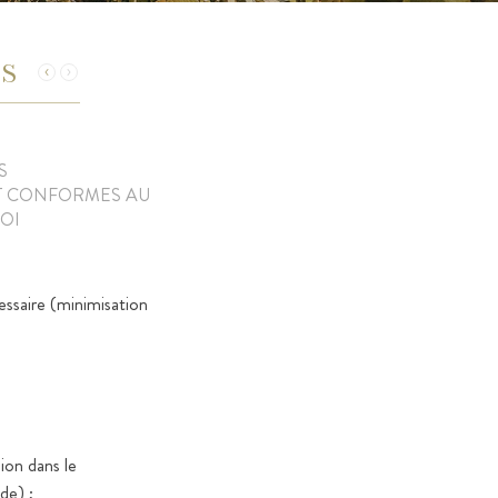
ES
S
NT CONFORMES AU
OI
essaire (minimisation
ion dans le
de) ;