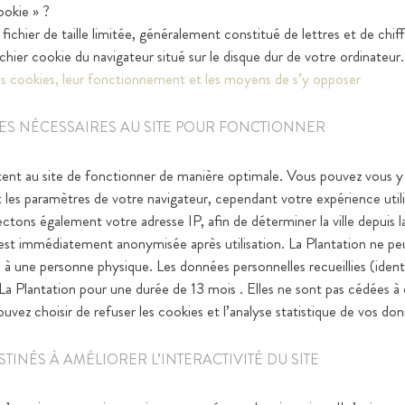
ookie » ?
fichier de taille limitée, généralement constitué de lettres et de chif
ichier cookie du navigateur situé sur le disque dur de votre ordinateur.
les cookies, leur fonctionnement et les moyens de s’y opposer
ES NÉCESSAIRES AU SITE POUR FONCTIONNER
nt au site de fonctionner de manière optimale. Vous pouvez vous y 
t les paramètres de votre navigateur, cependant votre expérience utili
ctons également votre adresse IP, afin de déterminer la ville depuis l
est immédiatement anonymisée après utilisation. La Plantation ne p
 à une personne physique. Les données personnelles recueillies (ident
a Plantation pour une durée de 13 mois . Elles ne sont pas cédées à des
ouvez choisir de refuser les cookies et l’analyse statistique de vos do
STINÉS À AMÉLIORER L’INTERACTIVITÉ DU SITE